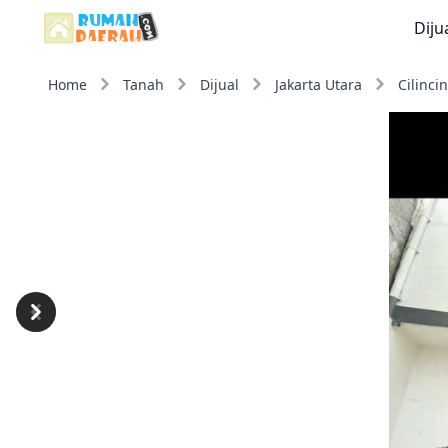
Diju
Home
Tanah
Dijual
Jakarta Utara
Cilinci
Previous
Next