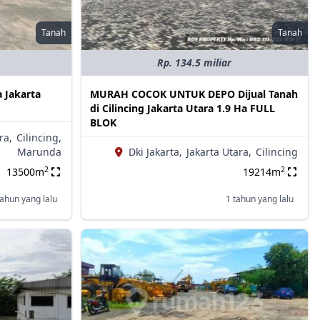
Tanah
Tanah
Rp. 134.5 miliar
 Jakarta
MURAH COCOK UNTUK DEPO Dijual Tanah
di Cilincing Jakarta Utara 1.9 Ha FULL
BLOK
ra,
Cilincing,
Marunda
Dki Jakarta,
Jakarta Utara,
Cilincing
2
2
13500m
19214m
tahun yang lalu
1 tahun yang lalu