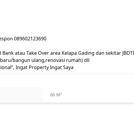
 respon 089602123690
PR Bank atau Take Over area Kelapa Gading dan sekitar JBDT
n baru/bangun ulang,renovasi rumah) dll
ional”, Ingat Property Ingat Saya
2
60 M