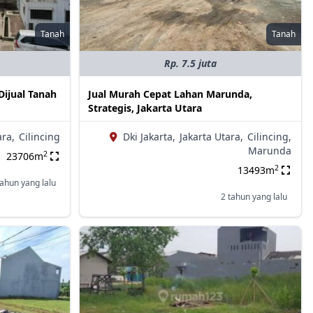
Tanah
Tanah
Rp. 7.5 juta
ijual Tanah
Jual Murah Cepat Lahan Marunda,
Strategis, Jakarta Utara
ara,
Cilincing
Dki Jakarta,
Jakarta Utara,
Cilincing,
Marunda
2
23706m
2
13493m
tahun yang lalu
2 tahun yang lalu