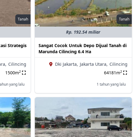
Tanah
Tanah
Rp. 192.54 miliar
asi Strategis
Sangat Cocok Untuk Depo Dijual Tanah di
Marunda Cilincing 6.4 Ha
ara,
Cilincing
Dki Jakarta,
Jakarta Utara,
Cilincing
2
2
1500m
64181m
tahun yang lalu
1 tahun yang lalu