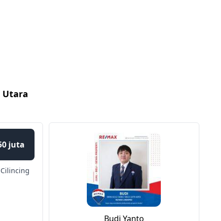
a Utara
50 juta
Cilincing
Budi Yanto