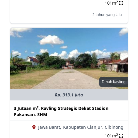
2
101m
2 tahun yang lalu
Tanah Kavling
Rp. 313.1 juta
3 Jutaan m². Kavling Strategis Dekat Stadion
Pakansari. SHM
Jawa Barat,
Kabupaten Cianjur,
Cibinong
2
101m