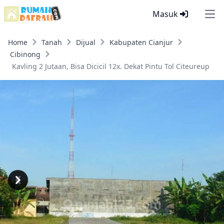
Masuk
Ope
Home
Tanah
Dijual
Kabupaten Cianjur
Cibinong
Kavling 2 Jutaan, Bisa Dicicil 12x. Dekat Pintu Tol Citeureup
Previous
Next