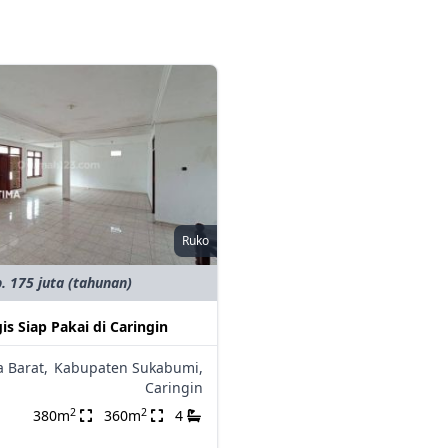
Ruko
. 175 juta (tahunan)
is Siap Pakai di Caringin
a Barat,
Kabupaten Sukabumi,
Caringin
2
2
380m
360m
4