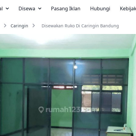
al
Disewa
Pasang Iklan
Hubungi
Kebija
Caringin
Disewakan Ruko Di Caringin Bandung