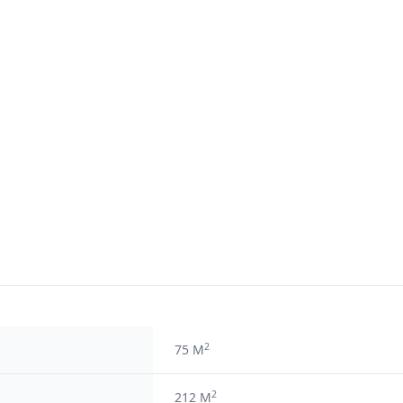
2
75 M
2
212 M