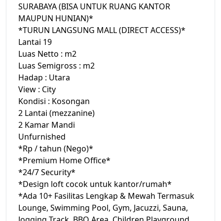
SURABAYA (BISA UNTUK RUANG KANTOR
MAUPUN HUNIAN)*
*TURUN LANGSUNG MALL (DIRECT ACCESS)*
Lantai 19
Luas Netto : m2
Luas Semigross : m2
Hadap : Utara
View : City
Kondisi : Kosongan
2 Lantai (mezzanine)
2 Kamar Mandi
Unfurnished
*Rp / tahun (Nego)*
*Premium Home Office*
*24/7 Security*
*Design loft cocok untuk kantor/rumah*
*Ada 10+ Fasilitas Lengkap & Mewah Termasuk
Lounge, Swimming Pool, Gym, Jacuzzi, Sauna,
Jogging Track, BBQ Area, Children Playground,