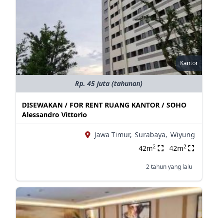
Kantor
Rp. 45 juta (tahunan)
DISEWAKAN / FOR RENT RUANG KANTOR / SOHO
Alessandro Vittorio
Jawa Timur,
Surabaya,
Wiyung
2
2
42m
42m
2 tahun yang lalu