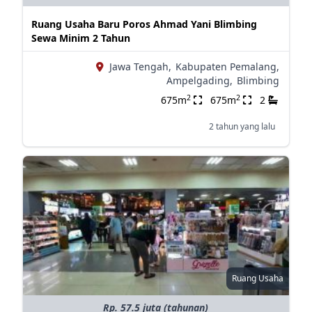
Ruang Usaha Baru Poros Ahmad Yani Blimbing
Sewa Minim 2 Tahun
Jawa Tengah,
Kabupaten Pemalang,
Ampelgading,
Blimbing
2
2
675m
675m
2
2 tahun yang lalu
Ruang Usaha
Rp. 57.5 juta (tahunan)