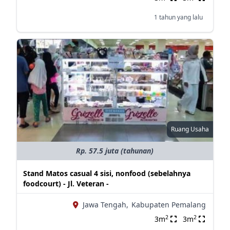
1 tahun yang lalu
Ruang Usaha
Rp. 57.5 juta (tahunan)
Stand Matos casual 4 sisi, nonfood (sebelahnya
foodcourt) - Jl. Veteran -
Jawa Tengah,
Kabupaten Pemalang
2
2
3m
3m