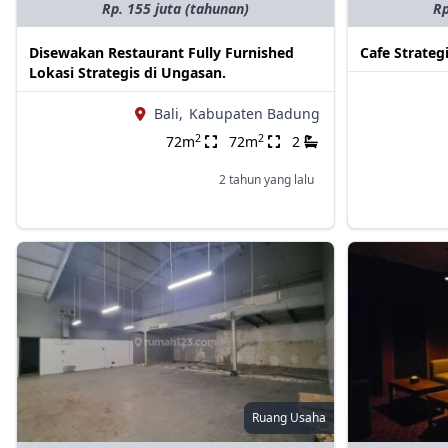
Rp. 155 juta (tahunan)
Rp
Disewakan Restaurant Fully Furnished
Cafe Strateg
Lokasi Strategis di Ungasan.
Bali,
Kabupaten Badung
2
2
72m
72m
2
2 tahun yang lalu
Ruang Usaha