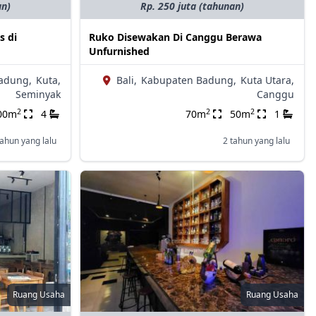
an)
Rp. 250 juta (tahunan)
s di
Ruko Disewakan Di Canggu Berawa
Unfurnished
adung,
Kuta,
Bali,
Kabupaten Badung,
Kuta Utara,
Seminyak
Canggu
2
2
2
00m
4
70m
50m
1
tahun yang lalu
2 tahun yang lalu
Ruang Usaha
Ruang Usaha