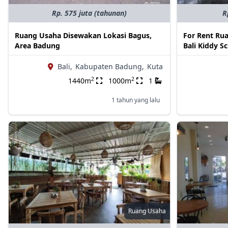
Rp. 575 juta (tahunan)
R
Ruang Usaha Disewakan Lokasi Bagus,
For Rent Ru
Area Badung
Bali Kiddy S
Bali,
Kabupaten Badung,
Kuta
2
2
1440m
1000m
1
1 tahun yang lalu
Ruang Usaha