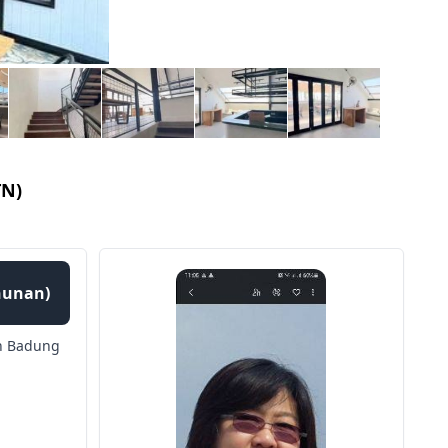
TN)
ahunan)
n Badung