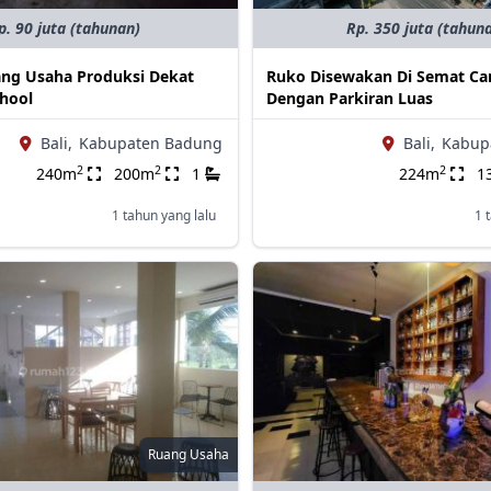
p. 90 juta (tahunan)
Rp. 350 juta (tahun
ang Usaha Produksi Dekat
Ruko Disewakan Di Semat C
chool
Dengan Parkiran Luas
Bali,
Kabupaten Badung
Bali,
Kabup
2
2
2
240m
200m
1
224m
1
1 tahun yang lalu
1 
Ruang Usaha