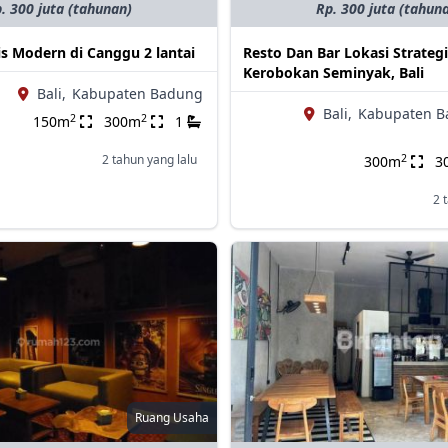
. 300 juta (tahunan)
Rp. 300 juta (tahun
is Modern di Canggu 2 lantai
Resto Dan Bar Lokasi Strategi
Kerobokan Seminyak, Bali
Bali,
Kabupaten Badung
Bali,
Kabupaten B
2
2
150m
300m
1
2
2 tahun yang lalu
300m
3
2 
Ruang Usaha