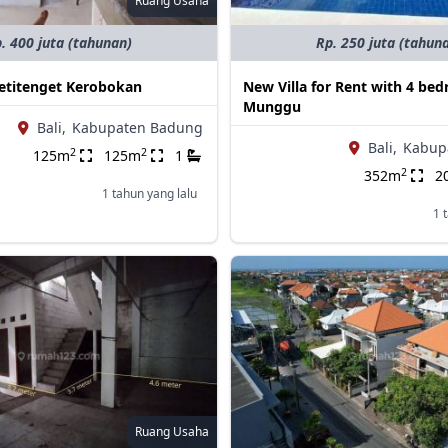
Ruang Usaha
. 400 juta (tahunan)
Rp. 250 juta (tahun
Petitenget Kerobokan
New Villa for Rent with 4 be
Munggu
Bali,
Kabupaten Badung
Bali,
Kabup
2
2
125m
125m
1
2
352m
2
1 tahun yang lalu
1 
Ruang Usaha