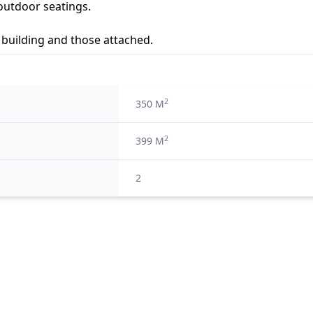
outdoor seatings.
e building and those attached.
2
350 M
2
399 M
2