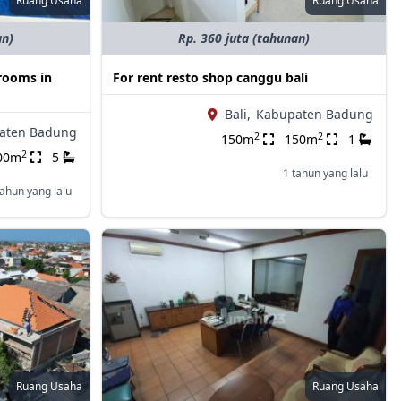
Ruang Usaha
Ruang Usaha
an)
Rp. 360 juta (tahunan)
drooms in
For rent resto shop canggu bali
Bali,
Kabupaten Badung
aten Badung
2
2
150m
150m
1
2
00m
5
1 tahun yang lalu
tahun yang lalu
Ruang Usaha
Ruang Usaha