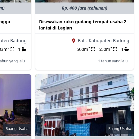
an)
Rp. 400 juta (tahunan)
anggu
Disewakan ruko gudang tempat usaha 2
lantai di Legian
aten Badung
Bali,
Kabupaten Badung
2
2
2
33m
1
500m
550m
4
tahun yang lalu
1 tahun yang lalu
Ruang Usaha
Ruang Usaha