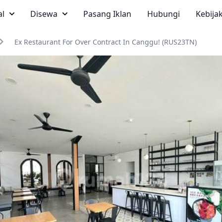
al
Disewa
Pasang Iklan
Hubungi
Kebija
Ex Restaurant For Over Contract In Canggu! (RUS23TN)