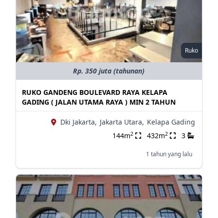
Ruko
Rp. 350 juta (tahunan)
RUKO GANDENG BOULEVARD RAYA KELAPA
GADING ( JALAN UTAMA RAYA ) MIN 2 TAHUN
Dki Jakarta,
Jakarta Utara,
Kelapa Gading
2
2
144m
432m
3
1 tahun yang lalu