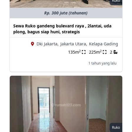
Ruko
Rp. 300 juta (tahunan)
Sewa Ruko gandeng bulevard raya , 2lantai, uda
plong, bagus siap huni, strategis
Dki Jakarta,
Jakarta Utara,
Kelapa Gading
2
2
135m
225m
2
1 tahun yang lalu
Ruko