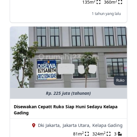
2
2
135m
360m
1 tahun yang lalu
Ruko
Rp. 225 juta (tahunan)
Disewakan Cepatt Ruko Siap Huni Sedayu Kelapa
Gading
Dki Jakarta,
Jakarta Utara,
Kelapa Gading
2
2
81m
324m
3