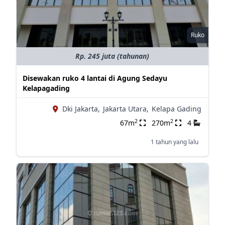
Ruko
Rp. 245 juta (tahunan)
Disewakan ruko 4 lantai di Agung Sedayu
Kelapagading
Dki Jakarta,
Jakarta Utara,
Kelapa Gading
2
2
67m
270m
4
1 tahun yang lalu