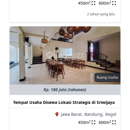
2
2
450m
600m
2 tahun yang lalu
Ruang Usaha
Rp. 180 juta (tahunan)
Tempat Usaha Disewa Lokasi Strategis di Sriwijaya
Jawa Barat,
Bandung,
Regol
2
2
450m
600m