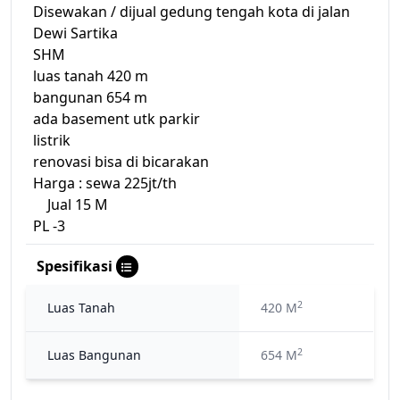
Disewakan / dijual gedung tengah kota di jalan
Dewi Sartika
SHM
luas tanah 420 m
bangunan 654 m
ada basement utk parkir
listrik
renovasi bisa di bicarakan
Harga : sewa 225jt/th
Jual 15 M
PL -3
Spesifikasi
2
Luas Tanah
420 M
2
Luas Bangunan
654 M