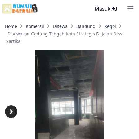
Masuk
Ope
Home
Komersil
Disewa
Bandung
Regol
Disewakan Gedung Tengah Kota Strategis Di Jalan Dewi
Sartika
Previous
Next