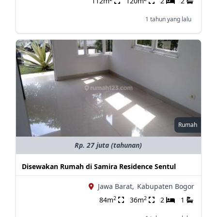
112m
120m
2
2
1 tahun yang lalu
Rumah
Rp. 27 juta (tahunan)
Disewakan Rumah di Samira Residence Sentul
Jawa Barat,
Kabupaten Bogor
2
2
84m
36m
2
1