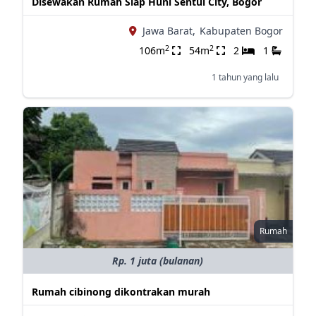
Disewakan Rumah Siap Huni Sentul City, Bogor
Jawa Barat,
Kabupaten Bogor
2
2
106m
54m
2
1
1 tahun yang lalu
Rumah
Rp. 1 juta (bulanan)
Rumah cibinong dikontrakan murah