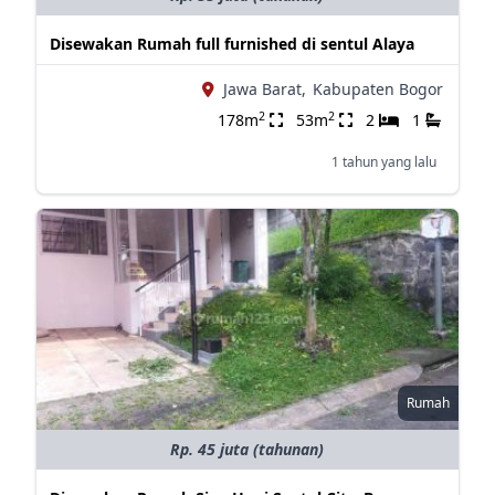
Disewakan Rumah full furnished di sentul Alaya
Jawa Barat,
Kabupaten Bogor
2
2
178m
53m
2
1
1 tahun yang lalu
Rumah
Rp. 45 juta (tahunan)