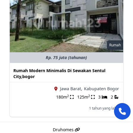
Rumah
Rp. 75 juta (tahunan)
Rumah Modern Minimalis Di Sewakan Sentul
City,bogor
Jawa Barat,
Kabupaten Bogor
2
2
180m
125m
3
2
1 tahun yang lalu
Druhomes