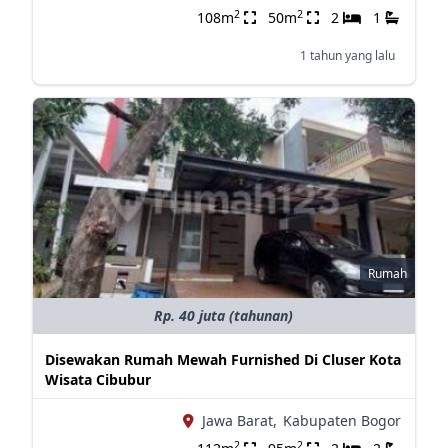
2
2
108m
50m
2
1
1 tahun yang lalu
Rumah
Rp. 40 juta (tahunan)
Disewakan Rumah Mewah Furnished Di Cluser Kota
Wisata Cibubur
Jawa Barat,
Kabupaten Bogor
2
2