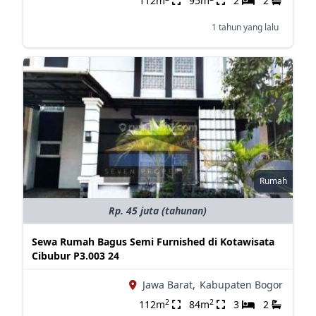
112m
95m
2
2
1 tahun yang lalu
Rumah
Rp. 45 juta (tahunan)
Sewa Rumah Bagus Semi Furnished di Kotawisata
Cibubur P3.003 24
Jawa Barat,
Kabupaten Bogor
2
2
112m
84m
3
2