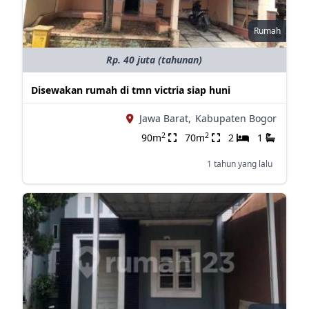
Rumah
Rp. 40 juta (tahunan)
Disewakan rumah di tmn victria siap huni
Jawa Barat,
Kabupaten Bogor
2
2
90m
70m
2
1
1 tahun yang lalu