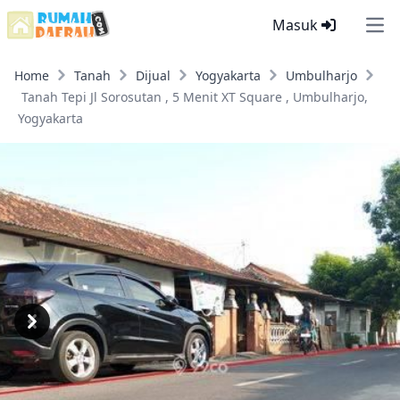
Masuk
Ope
Home
Tanah
Dijual
Yogyakarta
Umbulharjo
Tanah Tepi Jl Sorosutan , 5 Menit XT Square , Umbulharjo,
Yogyakarta
Previous
Next