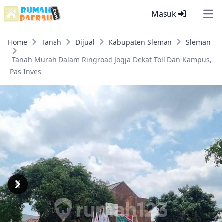
Masuk
Ope
Home
Tanah
Dijual
Kabupaten Sleman
Sleman
Tanah Murah Dalam Ringroad Jogja Dekat Toll Dan Kampus,
Pas Inves
Previous
Next