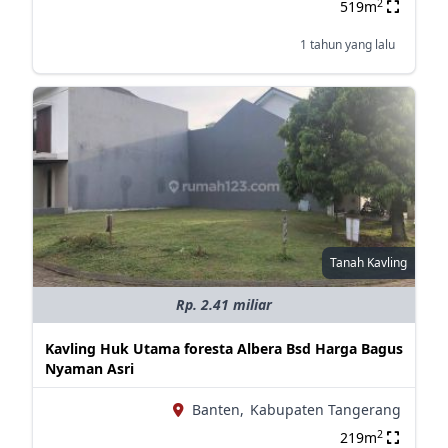
2
519m
1 tahun yang lalu
Tanah Kavling
Rp. 2.41 miliar
Kavling Huk Utama foresta Albera Bsd Harga Bagus
Nyaman Asri
Banten,
Kabupaten Tangerang
2
219m