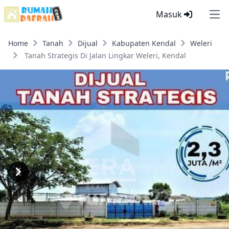
Masuk
Ope
Home
Tanah
Dijual
Kabupaten Kendal
Weleri
Tanah Strategis Di Jalan Lingkar Weleri, Kendal
Previous
Next