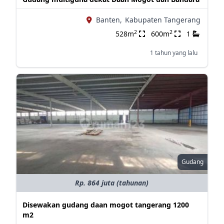
Banten,
Kabupaten Tangerang
2
2
528m
600m
1
1 tahun yang lalu
Gudang
Rp. 864 juta (tahunan)
Disewakan gudang daan mogot tangerang 1200
m2