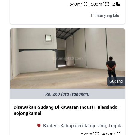
2
2
540m
500m
2
1 tahun yang lalu
Gudang
Rp. 260 juta (tahunan)
Disewakan Gudang Di Kawasan Industri Blessindo,
Bojongkamal
Banten,
Kabupaten Tangerang,
Legok
2
2
526m
432m