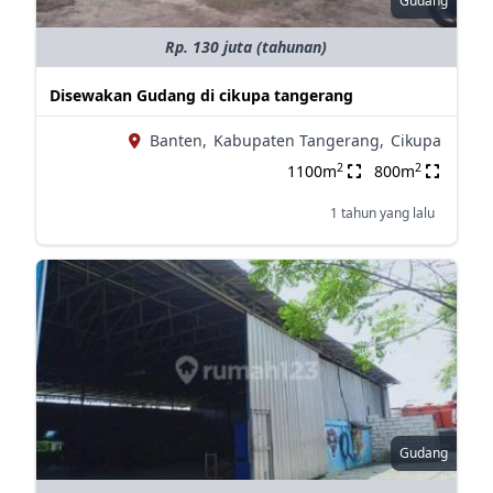
Gudang
Rp. 130 juta (tahunan)
Disewakan Gudang di cikupa tangerang
Banten,
Kabupaten Tangerang,
Cikupa
2
2
1100m
800m
1 tahun yang lalu
Gudang