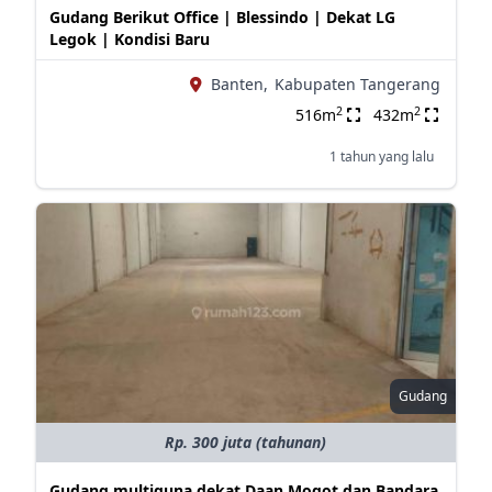
Gudang Berikut Office | Blessindo | Dekat LG
Legok | Kondisi Baru
Banten,
Kabupaten Tangerang
2
2
516m
432m
1 tahun yang lalu
Gudang
Rp. 300 juta (tahunan)
Gudang multiguna dekat Daan Mogot dan Bandara