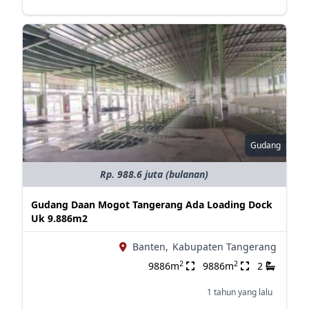
Gudang
Rp. 988.6 juta (bulanan)
Gudang Daan Mogot Tangerang Ada Loading Dock
Uk 9.886m2
Banten,
Kabupaten Tangerang
2
2
9886m
9886m
2
1 tahun yang lalu