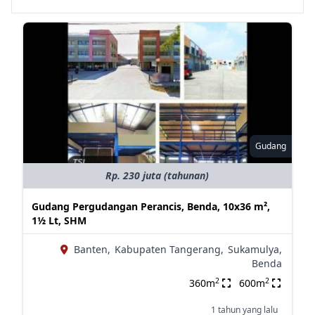
Gudang
Rp. 230 juta (tahunan)
Gudang Pergudangan Perancis, Benda, 10x36 m²,
1½ Lt, SHM
Banten,
Kabupaten Tangerang,
Sukamulya,
Benda
2
2
360m
600m
1 tahun yang lalu