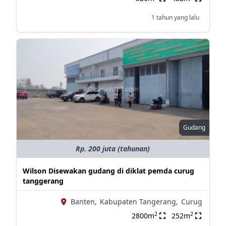
1 tahun yang lalu
Gudang
Rp. 200 juta (tahunan)
Wilson Disewakan gudang di diklat pemda curug
tanggerang
Banten,
Kabupaten Tangerang,
Curug
2
2
2800m
252m