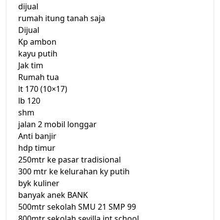
dijual
rumah itung tanah saja
Dijual
Kp ambon
kayu putih
Jak tim
Rumah tua
lt 170 (10×17)
lb 120
shm
jalan 2 mobil longgar
Anti banjir
hdp timur
250mtr ke pasar tradisional
300 mtr ke kelurahan ky putih
byk kuliner
banyak anek BANK
500mtr sekolah SMU 21 SMP 99
800mtr sekolah sevilla int school