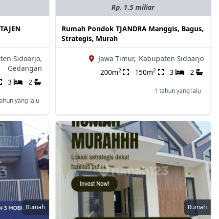
Rp. 1.5 miliar
ETAJEN
Rumah Pondok TJANDRA Manggis, Bagus,
Strategis, Murah
en Sidoarjo,
Jawa Timur,
Kabupaten Sidoarjo
Gedangan
2
2
200m
150m
3
2
3
2
1 tahun yang lalu
tahun yang lalu
Rumah
Rumah