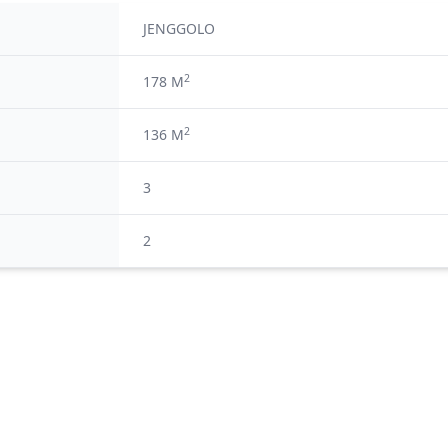
JENGGOLO
2
178 M
2
136 M
3
2