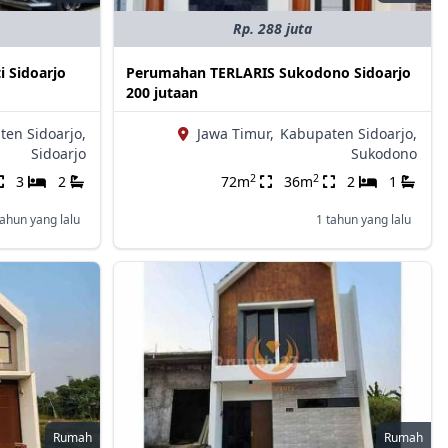
Rp. 288 juta
i Sidoarjo
Perumahan TERLARIS Sukodono Sidoarjo
200 jutaan
en Sidoarjo,
Jawa Timur,
Kabupaten Sidoarjo,
Sidoarjo
Sukodono
2
2
3
2
72m
36m
2
1
tahun yang lalu
1 tahun yang lalu
Rumah
Rumah