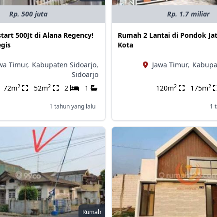
Rp. 500 juta
Rp. 1.7 miliar
tart 500Jt di Alana Regency!
Rumah 2 Lantai di Pondok Jat
egis
Kota
wa Timur,
Kabupaten Sidoarjo,
Jawa Timur,
Kabupat
Sidoarjo
2
2
2
2
72m
52m
2
1
120m
175m
1 tahun yang lalu
1 
Rumah