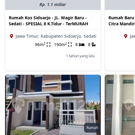
Rp. 1.1 miliar
Rumah Kos Sidoarjo - JL. Wagir Baru -
Rumah Baru 
Sedati - SPESIAL 8 K.Tidur - TerMURAH
Citra Mandir
Jawa Timur,
Kabupaten Sidoarjo,
Sedati
Ja
2
2
96m
190m
8
8
1 tahun yang lalu
Rumah