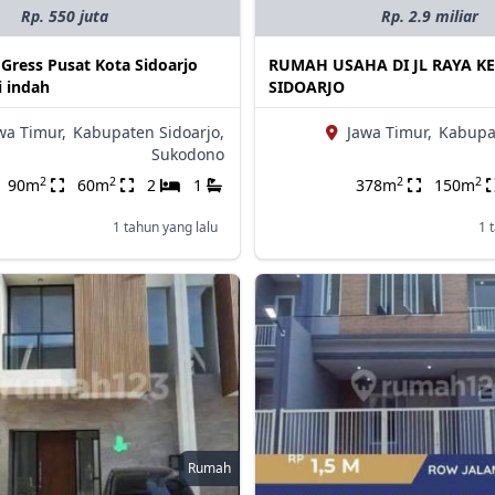
Rp. 550 juta
Rp. 2.9 miliar
Gress Pusat Kota Sidoarjo
RUMAH USAHA DI JL RAYA K
i indah
SIDOARJO
wa Timur,
Kabupaten Sidoarjo,
Jawa Timur,
Kabupat
Sukodono
2
2
2
2
90m
60m
2
1
378m
150m
1 tahun yang lalu
1 
Rumah