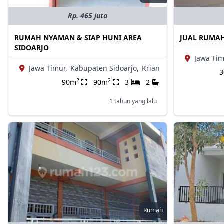
Rp. 465 juta
RUMAH NYAMAN & SIAP HUNI AREA
JUAL RUMAH
SIDOARJO
Jawa Tim
Jawa Timur,
Kabupaten Sidoarjo,
Krian
2
2
90m
90m
3
2
1 tahun yang lalu
Rumah