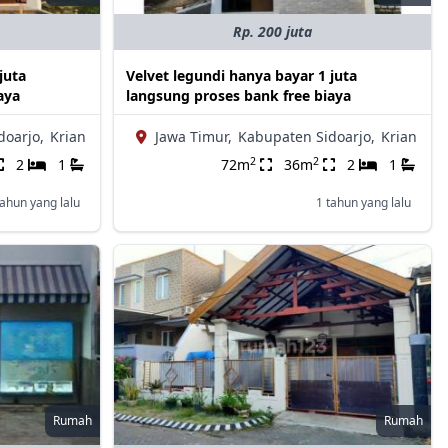
Rp. 200 juta
juta
Velvet legundi hanya bayar 1 juta
aya
langsung proses bank free biaya
doarjo,
Krian
Jawa Timur,
Kabupaten Sidoarjo,
Krian
2
2
2
1
72m
36m
2
1
tahun yang lalu
1 tahun yang lalu
Rumah
Rumah