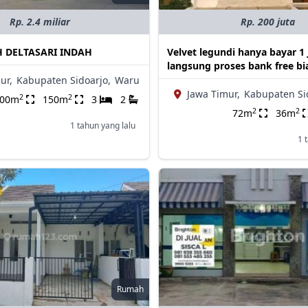
Rp. 2.4 miliar
Rp. 200 juta
 DELTASARI INDAH
Velvet legundi hanya bayar 1 
langsung proses bank free bi
ur,
Kabupaten Sidoarjo,
Waru
Jawa Timur,
Kabupaten Si
2
2
300m
150m
3
2
2
2
72m
36m
1 tahun yang lalu
1 
Rumah