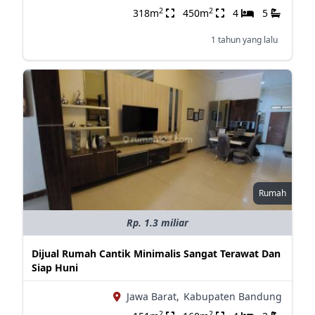
2
2
318m
450m
4
5
1 tahun yang lalu
Rumah
Rp. 1.3 miliar
Dijual Rumah Cantik Minimalis Sangat Terawat Dan
Siap Huni
Jawa Barat,
Kabupaten Bandung
2
2