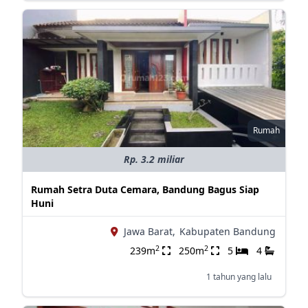
Rumah
Rp. 3.2 miliar
Rumah Setra Duta Cemara, Bandung Bagus Siap
Huni
Jawa Barat,
Kabupaten Bandung
2
2
239m
250m
5
4
1 tahun yang lalu