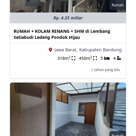
Rumah
Rp. 4.25 miliar
RUMAH + KOLAM RENANG + SHM di Lembang
Setiabudi Ledeng Pondok Hijau
Jawa Barat,
Kabupaten Bandung
2
2
318m
450m
5
4
1 tahun yang lalu
Rumah