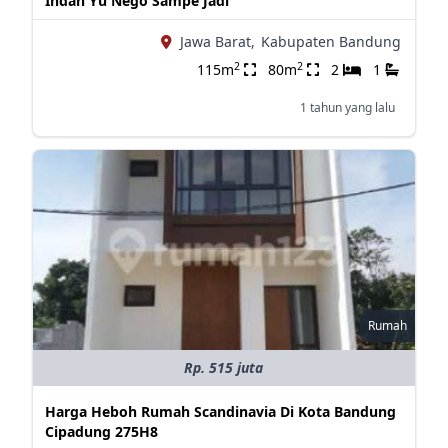
Indah Yu Nego Sampe Jadi
Jawa Barat,
Kabupaten Bandung
2
2
115m
80m
2
1
1 tahun yang lalu
Rumah
Rp. 515 juta
Harga Heboh Rumah Scandinavia Di Kota Bandung
Cipadung 275H8