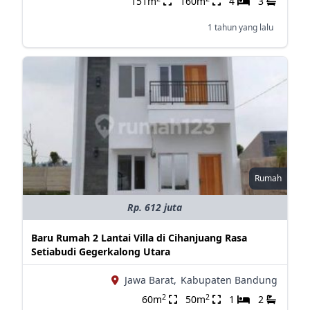
151m
160m
4
3
1 tahun yang lalu
Rumah
Rp. 612 juta
Baru Rumah 2 Lantai Villa di Cihanjuang Rasa
Setiabudi Gegerkalong Utara
Jawa Barat,
Kabupaten Bandung
2
2
60m
50m
1
2