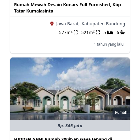
Rumah Mewah Desain Konars Full Furnished, Kbp
Tatar Kumalasinta
Jawa Barat,
Kabupaten Bandung
2
2
577m
521m
5
6
1 tahun yang lalu
Rumah
Rp. 346 juta
HIDDEN GEM! Rumah 300jt-an Gaya Jepang di