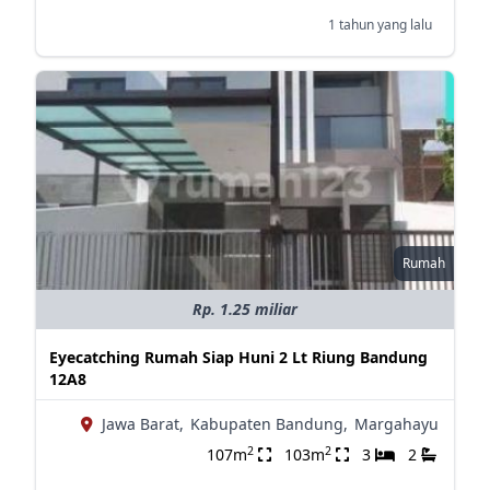
1 tahun yang lalu
Rumah
Rp. 1.25 miliar
Eyecatching Rumah Siap Huni 2 Lt Riung Bandung
12A8
Jawa Barat,
Kabupaten Bandung,
Margahayu
2
2
107m
103m
3
2