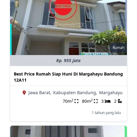
Rumah
Rp. 955 juta
Best Price Rumah Siap Huni Di Margahayu Bandung
12A11
Jawa Barat,
Kabupaten Bandung,
Margahayu
2
2
70m
80m
3
2
1 tahun yang lalu