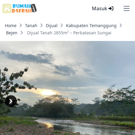
Masuk
Ope
Home
Tanah
Dijual
Kabupaten Temanggung
Bejen
Dijual Tanah 2855m² – Perbatasan Sungai
Previous
Next