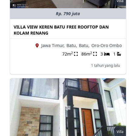
Villa
Rp. 790 juta
VILLA VIEW KEREN BATU FREE ROOFTOP DAN
KOLAM RENANG
Jawa Timur,
Batu,
Batu,
Oro-Oro Ombo
2
2
72m
86m
3
1
1 tahun yang lalu
Villa