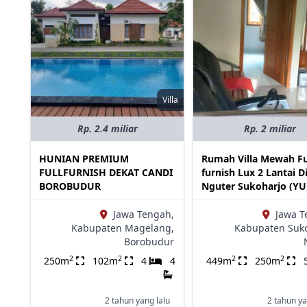
Villa
Rp. 2.4 miliar
Rp. 2 miliar
HUNIAN PREMIUM
Rumah Villa Mewah Fu
FULLFURNISH DEKAT CANDI
furnish Lux 2 Lantai D
BOROBUDUR
Nguter Sukoharjo (YU
Jawa Tengah,
Jawa T
Kabupaten Magelang,
Kabupaten Suko
Borobudur
2
2
2
2
250m
102m
4
4
449m
250m
2 tahun yang lalu
2 tahun ya