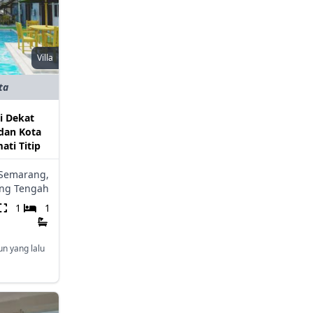
Villa
ta
i Dekat
dan Kota
ati Titip
Semarang,
ng Tengah
1
1
un yang lalu