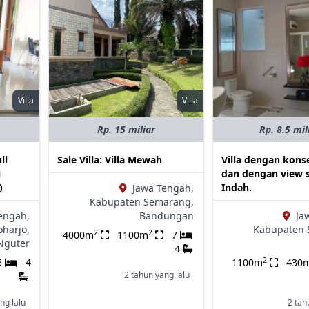
Villa
Villa
Rp. 15 miliar
Rp. 8.5 mil
ll
Sale Villa: Villa Mewah
Villa dengan kon
i
dan dengan view 
)
Indah.
Jawa Tengah,
Kabupaten Semarang,
engah,
Bandungan
Ja
harjo,
Kabupaten 
2
2
4000m
1100m
7
Nguter
4
2
5
4
1100m
430
2 tahun yang lalu
ng lalu
2 tah