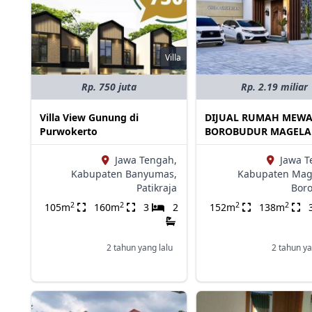
Villa
Rp. 750 juta
Rp. 2.19 miliar
Villa View Gunung di
DIJUAL RUMAH MEWA
Purwokerto
BOROBUDUR MAGEL
Jawa Tengah,
Jawa T
Kabupaten Banyumas,
Kabupaten Mag
Patikraja
Bor
2
2
2
2
105m
160m
3
2
152m
138m
2 tahun yang lalu
2 tahun ya