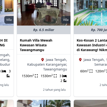
Villa
Villa
Rp. 6.5 miliar
Rp. 700 ju
H DI
Rumah Villa Mewah
Kos-Kosan 2 Lanta
ANG
Kawasan Wisata
Kawasan Industri 
Tawangmangu
di Karawang! Nikm
engah,
elang,
Jawa Tengah,
Jawa Tengah,
obudur
Kabupaten Karanganyar,
Semara
Tawangmangu
2
2
3
3
60m
120m
2
2
1530m
1530m
3
2
ng lalu
2 tah
2 tahun yang lalu