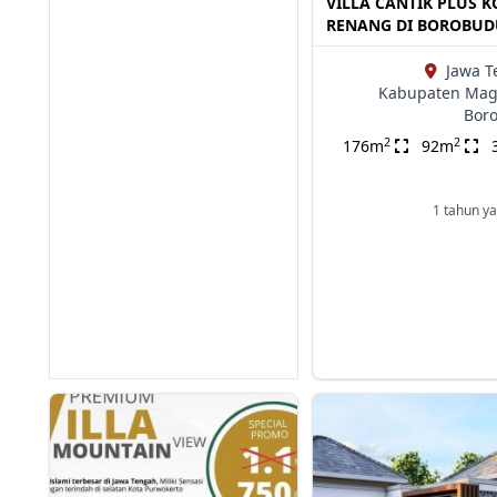
VILLA CANTIK PLUS 
RENANG DI BOROBU
Jawa T
Kabupaten Mag
Bor
2
2
176m
92m
1 tahun ya