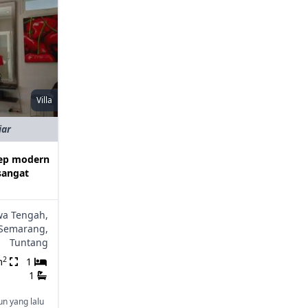
Villa
iar
sep modern
sangat
wa Tengah,
Semarang,
Tuntang
2
m
1
1
un yang lalu