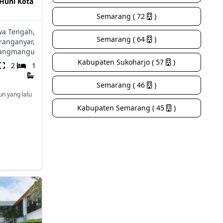
 Huni Kota
Semarang ( 72
)
wa Tengah,
Semarang ( 64
)
ranganyar,
angmangu
Kabupaten Sukoharjo ( 57
)
2
1
Semarang ( 46
)
un yang lalu
Kabupaten Semarang ( 45
)