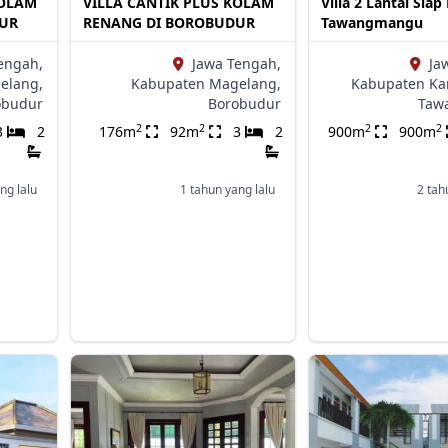
KOLAM
VILLA CANTIK PLUS KOLAM
Villa 2 Lantai Siap
DUR
RENANG DI BOROBUDUR
Tawangmangu
engah,
Jawa Tengah,
Ja
elang,
Kabupaten Magelang,
Kabupaten Ka
obudur
Borobudur
Taw
2
2
2
2
3
2
176m
92m
3
2
900m
900m
ng lalu
1 tahun yang lalu
2 tah