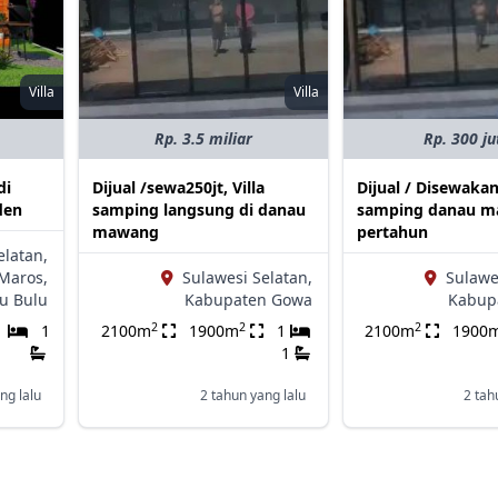
Villa
Villa
Rp. 3.5 miliar
Rp. 300 ju
di
Dijual /sewa250jt, Villa
Dijual / Disewakan
den
samping langsung di danau
samping danau 
mawang
pertahun
elatan,
Maros,
Sulawesi Selatan,
Sulawe
u Bulu
Kabupaten Gowa
Kabup
2
2
2
1
1
2100m
1900m
1
2100m
1900
1
ng lalu
2 tahun yang lalu
2 tah