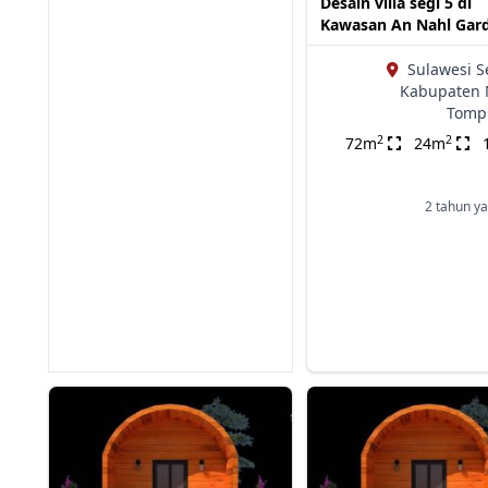
Desain villa segi 5 di
Kawasan An Nahl Gar
Sulawesi S
Kabupaten 
Tomp
2
2
72m
24m
2 tahun ya