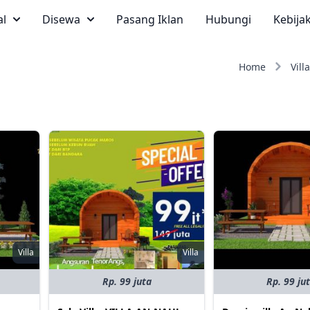
al
Disewa
Pasang Iklan
Hubungi
Kebija
Home
Villa
Villa
Villa
Rp. 99 juta
Rp. 99 ju