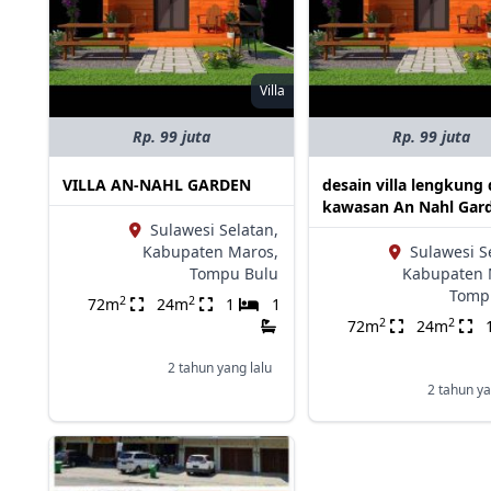
Villa
Rp. 99 juta
Rp. 99 juta
VILLA AN-NAHL GARDEN
desain villa lengkung 
kawasan An Nahl Gar
Sulawesi Selatan,
Kabupaten Maros,
Sulawesi S
Tompu Bulu
Kabupaten 
Tomp
2
2
72m
24m
1
1
2
2
72m
24m
2 tahun yang lalu
2 tahun ya