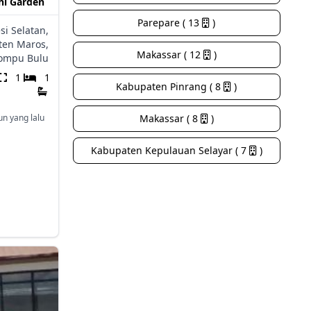
ahl Garden
Parepare ( 13
)
si Selatan,
ten Maros,
Makassar ( 12
)
ompu Bulu
1
1
Kabupaten Pinrang ( 8
)
un yang lalu
Makassar ( 8
)
Kabupaten Kepulauan Selayar ( 7
)