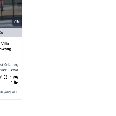
Villa
ta
 Villa
mawang
si Selatan,
aten Gowa
2
m
1
1
un yang lalu