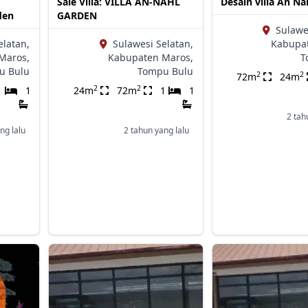
Sale Villa: VILLA AN-NAHL
Desain villa An N
den
GARDEN
Sulawe
elatan,
Sulawesi Selatan,
Kabupa
Maros,
Kabupaten Maros,
T
u Bulu
Tompu Bulu
2
2
72m
24m
2
2
1
1
24m
72m
1
1
2 tah
ng lalu
2 tahun yang lalu