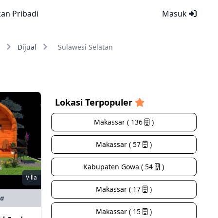
kan Pribadi
Masuk
Dijual
Sulawesi Selatan
Lokasi Terpopuler
Makassar ( 136
)
Makassar ( 57
)
Kabupaten Gowa ( 54
)
Villa
Makassar ( 17
)
ta
Makassar ( 15
)