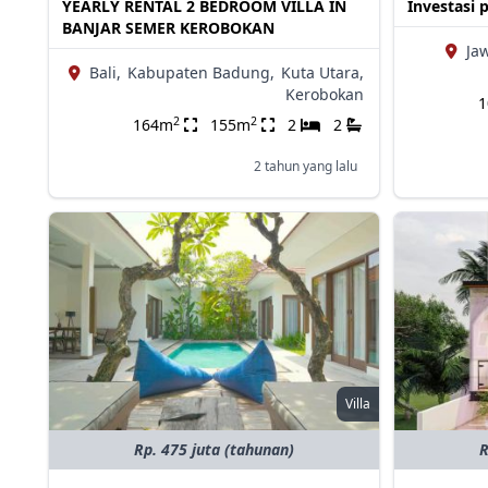
YEARLY RENTAL 2 BEDROOM VILLA IN
Investasi 
BANJAR SEMER KEROBOKAN
Ja
Bali,
Kabupaten Badung,
Kuta Utara,
Kerobokan
2
2
164m
155m
2
2
2 tahun yang lalu
Villa
Rp. 475 juta (tahunan)
R