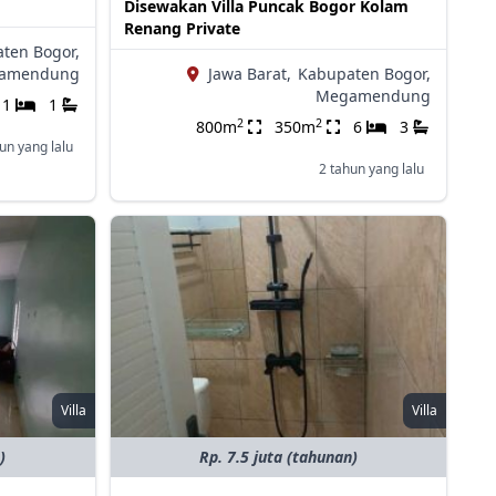
Disewakan Villa Puncak Bogor Kolam
Renang Private
ten Bogor,
amendung
Jawa Barat,
Kabupaten Bogor,
Megamendung
1
1
2
2
800m
350m
6
3
un yang lalu
2 tahun yang lalu
Villa
Villa
)
Rp. 7.5 juta (tahunan)