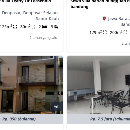
 Villa Yearly Or Leasehold
Sewa villa harian mingguan 
bandung
,
Denpasar,
Denpasar Selatan,
Sanur Kauh
Jawa Barat,
Band
2
2
125m
80m
2
3
2
2
179m
200m
2 tahun yang lalu
2 tah
Villa
Rp. 950 (bulanan)
Rp. 7.5 juta (tahunan