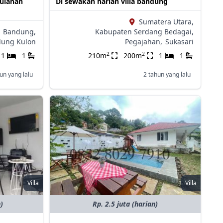
bulanan
Di sewakan harian villa bandung
Sumatera Utara,
Bandung,
Kabupaten Serdang Bedagai,
ung Kulon
Pegajahan,
Sukasari
2
2
1
1
210m
200m
1
1
un yang lalu
2 tahun yang lalu
Villa
Villa
)
Rp. 2.5 juta (harian)