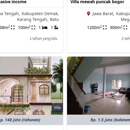
pasive income
Villa mewah puncak bogor
wa Tengah,
Kabupaten Demak,
Jawa Barat,
Kabupa
Karang Tengah,
Batu
Meg
2
2
2
2
108m
100m
1
1
1200m
900m
2 tahun yang lalu
2 tah
Villa
p. 148 juta (tahunan)
Rp. 1.5 juta (bulanan