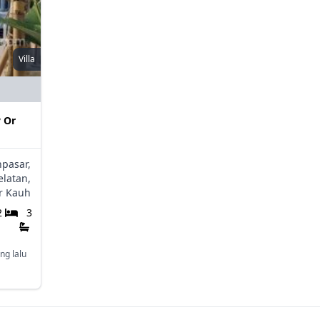
Villa
y Or
pasar,
elatan,
r Kauh
2
3
ng lalu