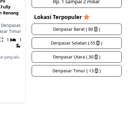
aru
Rp. 1 sampai 2 miliar
Fully
am Renang
Lokasi Terpopuler
Denpasar,
Denpasar Barat ( 80
)
sar Timur
1
1
Denpasar Selatan ( 55
)
Denpasar Utara ( 30
)
un yang lalu
Denpasar Timur ( 13
)