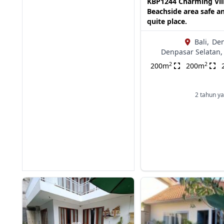
KBP1244 Charming Vil
Beachside area safe a
quite place.
Bali,
Den
Denpasar Selatan,
2
2
200m
200m
2 tahun ya