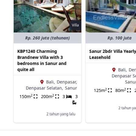
Villa
Rp. 260 juta (tahunan)
Rp. 100 juta
KBP1240 Charming
Sanur 2bdr Villa Yearl
Brandnew Villa with 3
Leasehold
bedrooms in Sanur and
quite all
Bali,
Den
Denpasar S
Bali,
Denpasar,
Sanu
Denpasar Selatan,
Sanur
2
2
125m
80m
2
2
150m
200m
3
3
2 tahun ya
2 tahun yang lalu