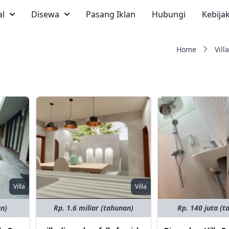
al
Disewa
Pasang Iklan
Hubungi
Kebija
Home
Villa
Villa
Villa
an)
Rp. 1.6 miliar (tahunan)
Rp. 140 juta (t