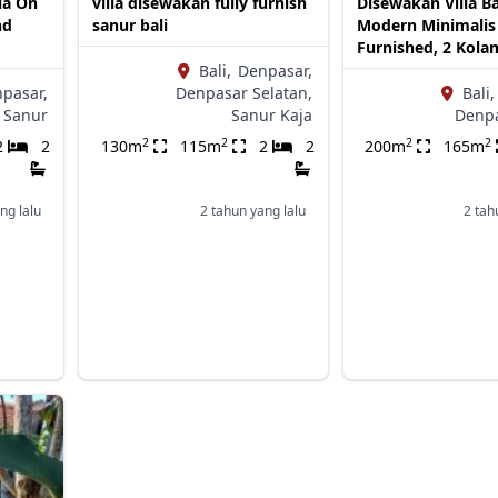
la On
villa disewakan fully furnish
Disewakan Villa B
nd
sanur bali
Modern Minimalis 
Furnished, 2 Kol
Bali,
Denpasar,
pasar,
Denpasar Selatan,
Bali,
Sanur
Sanur Kaja
Denpa
2
2
2
2
2
2
130m
115m
2
2
200m
165m
ng lalu
2 tahun yang lalu
2 tah