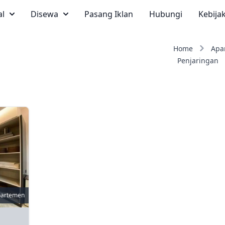
al
Disewa
Pasang Iklan
Hubungi
Kebija
Home
Apa
Penjaringan
partemen