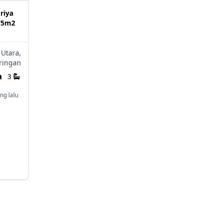
riya
275m2
 Utara,
ringan
3
ng lalu