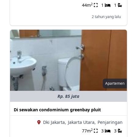
2
44m
1
1
2 tahun yang lalu
Apartemen
Rp. 85 juta
Di sewakan condominium greenbay pluit
Dki Jakarta,
Jakarta Utara,
Penjaringan
2
77m
3
3