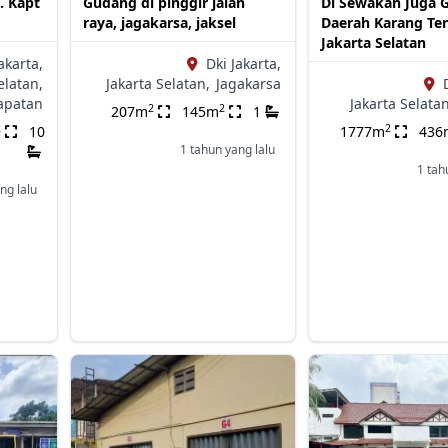
. Kapt
Gudang di pinggir jalan
Di Sewakan Juga 
raya, jagakarsa, jaksel
Daerah Karang Te
Jakarta Selatan
akarta,
Dki Jakarta,
elatan,
Jakarta Selatan,
Jagakarsa
apatan
Jakarta Selatan
2
2
207m
145m
1
2
2
10
1777m
436
1 tahun yang lalu
1 tah
ng lalu