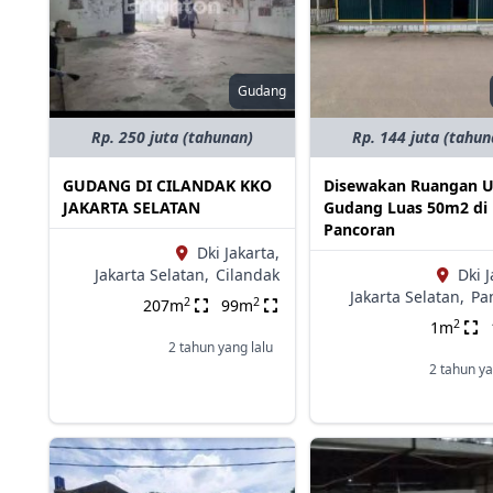
Gudang
Rp. 250 juta (tahunan)
Rp. 144 juta (tahun
GUDANG DI CILANDAK KKO
Disewakan Ruangan 
JAKARTA SELATAN
Gudang Luas 50m2 di
Pancoran
Dki Jakarta,
Jakarta Selatan,
Cilandak
Dki J
Jakarta Selatan,
Pa
2
2
207m
99m
2
1m
2 tahun yang lalu
2 tahun ya