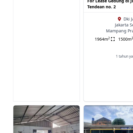
For Lease Gedung di Jl
Tendean no. 2
Dki J
Jakarta S
Mampang Pr
2
1964m
1500m
1 tahun ya