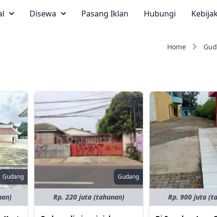
al
Disewa
Pasang Iklan
Hubungi
Kebija
Home
Gud
Gudang
Gudang
nan)
Rp. 220 juta (tahunan)
Rp. 900 juta (t