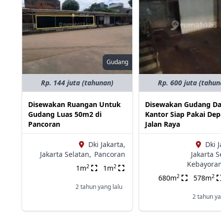
Gudang
Rp. 144 juta (tahunan)
Rp. 600 juta (tahun
Disewakan Ruangan Untuk
Disewakan Gudang D
Gudang Luas 50m2 di
Kantor Siap Pakai De
Pancoran
Jalan Raya
Dki Jakarta,
Dki J
Jakarta Selatan,
Pancoran
Jakarta S
Kebayora
2
2
1m
1m
2
2
680m
578m
2 tahun yang lalu
2 tahun ya