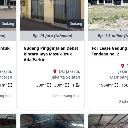
Gudang
Gudang
an)
Rp. 15 juta (tahunan)
Rp. 1.3 miliar (
Untuk
Gudang Pinggir Jalan Dekat
For Lease Gedung d
Bintaro Jaya Masuk Truk
Tendean no. 2
Ada Parkir
akarta,
Dki Jakarta,
Jakar
ncoran
Jakarta Selatan
Mampang
2
2
2
2
1m
30m
30m
1
1964m
15
ng lalu
2 tahun yang lalu
2 tah