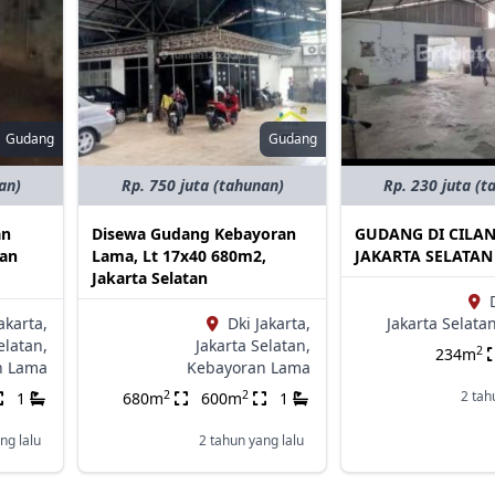
Gudang
Gudang
an)
Rp. 750 juta (tahunan)
Rp. 230 juta (t
an
Disewa Gudang Kebayoran
GUDANG DI CILA
pan
Lama, Lt 17x40 680m2,
JAKARTA SELATAN
Jakarta Selatan
akarta,
Dki Jakarta,
Jakarta Selatan
elatan,
Jakarta Selatan,
2
234m
n Lama
Kebayoran Lama
2
2
2 tah
1
680m
600m
1
ng lalu
2 tahun yang lalu