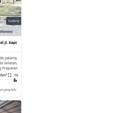
Gudang
tahunan)
i Jl. Kapt
Dki Jakarta,
ta Selatan,
 Prapatan
2
00m
10
un yang lalu