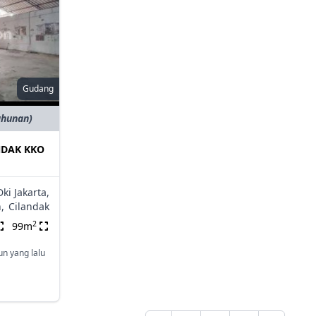
Gudang
ahunan)
NDAK KKO
Dki Jakarta,
,
Cilandak
2
99m
un yang lalu