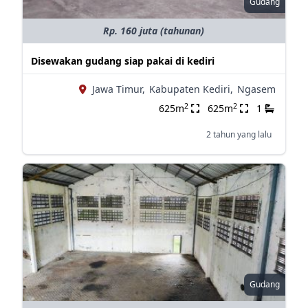
Gudang
Rp. 160 juta (tahunan)
Disewakan gudang siap pakai di kediri
Jawa Timur,
Kabupaten Kediri,
Ngasem
2
2
625m
625m
1
2 tahun yang lalu
Gudang