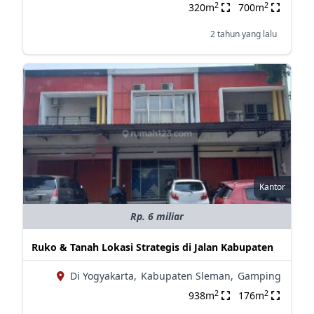
2
2
320m
700m
2 tahun yang lalu
Kantor
Rp. 6 miliar
Ruko & Tanah Lokasi Strategis di Jalan Kabupaten
Di Yogyakarta,
Kabupaten Sleman,
Gamping
2
2
938m
176m