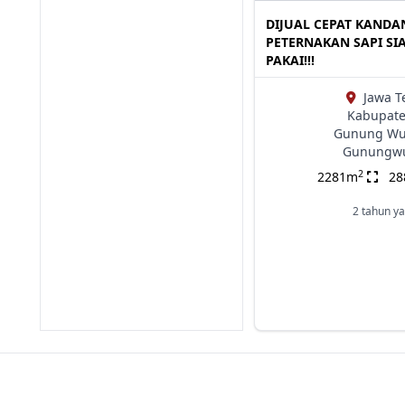
DIJUAL CEPAT KANDA
PETERNAKAN SAPI SI
PAKAI!!!
Jawa T
Kabupate
Gunung Wu
Gunungw
2
2281m
2
2 tahun ya