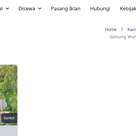
al
Disewa
Pasang Iklan
Hubungi
Kebija
Home
Kan
Gunung Wun
Kantor