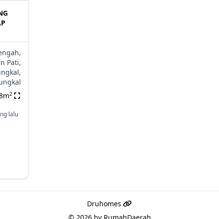
NG
AP
engah,
n Pati,
ngkal,
ungkal
2
88m
ng lalu
Druhomes
© 2026 by
RumahDaerah