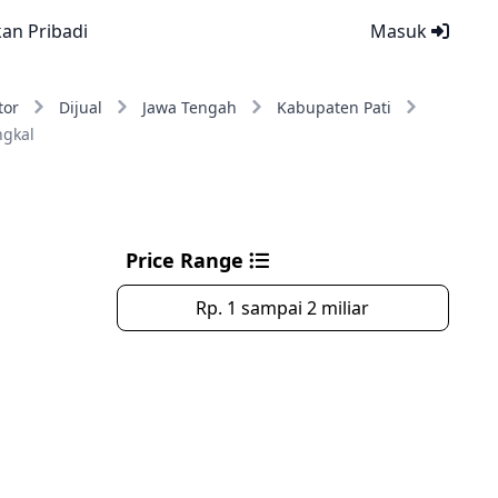
kan Pribadi
Masuk
tor
Dijual
Jawa Tengah
Kabupaten Pati
gkal
Price Range
Rp. 1 sampai 2 miliar