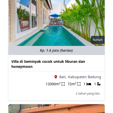
Rumah
Rp. 1.6 juta (harian)
Villa di Seminyak cocok untuk liburan dan
honeymoon
Bali,
Kabupaten Badung
2
2
12000m
72m
1
1
2 tahun yang lalu