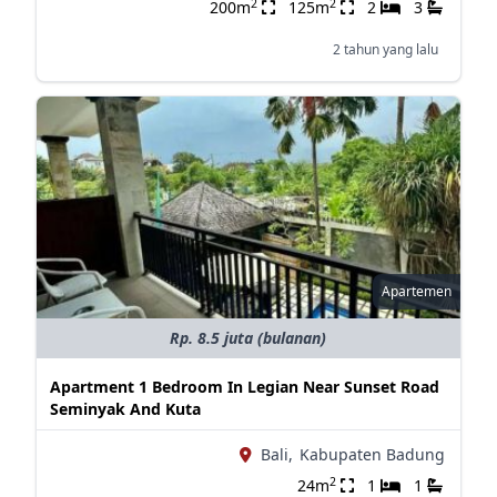
2
2
200m
125m
2
3
2 tahun yang lalu
Apartemen
Rp. 8.5 juta (bulanan)
Apartment 1 Bedroom In Legian Near Sunset Road
Seminyak And Kuta
Bali,
Kabupaten Badung
2
24m
1
1