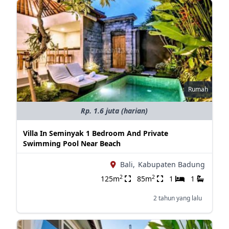
Rumah
Rp. 1.6 juta (harian)
Villa In Seminyak 1 Bedroom And Private
Swimming Pool Near Beach
Bali,
Kabupaten Badung
2
2
125m
85m
1
1
2 tahun yang lalu