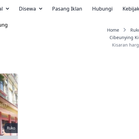
al
Disewa
Pasang Iklan
Hubungi
Kebija
dung
Home
Ruk
Cibeunying Ki
Kisaran harg
Ruko