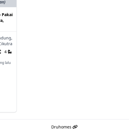
an)
 Pakai
a,
ndung,
Cikutra
4
ng lalu
Druhomes