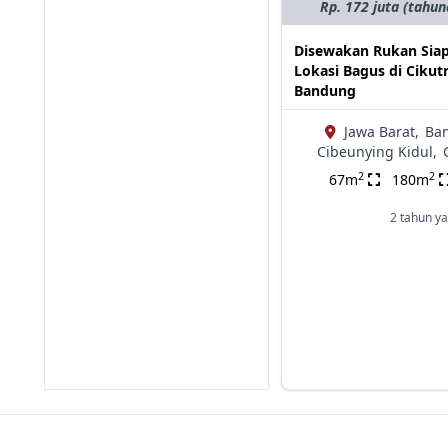
Rp. 172 juta (tahun
Disewakan Rukan Siap
Lokasi Bagus di Cikutr
Bandung
Jawa Barat,
Ba
Cibeunying Kidul,
2
2
67m
180m
2 tahun ya