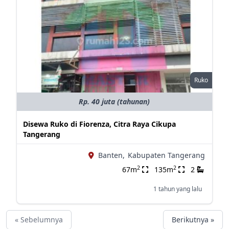
Ruko
Rp. 40 juta (tahunan)
Disewa Ruko di Fiorenza, Citra Raya Cikupa
Tangerang
Banten,
Kabupaten Tangerang
2
2
67m
135m
2
1 tahun yang lalu
« Sebelumnya
Berikutnya »