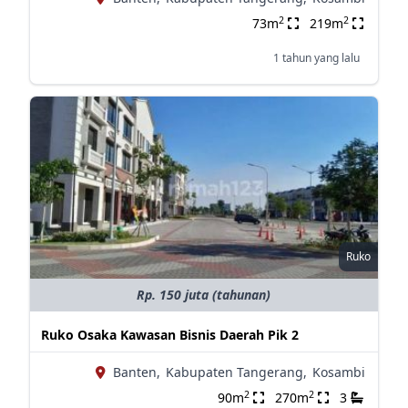
2
2
73m
219m
1 tahun yang lalu
Ruko
Rp. 150 juta (tahunan)
Ruko Osaka Kawasan Bisnis Daerah Pik 2
Banten,
Kabupaten Tangerang,
Kosambi
2
2
90m
270m
3