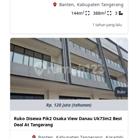
Banten,
Kabupaten Tangerang
2
2
144m
388m
3
1 tahun yang lalu
Ruko
Rp. 120 juta (tahunan)
Ruko Disewa Pik2 Osaka View Danau Uk73m2 Best
Deal At Tangerang
Banten,
Kabupaten Tangerang,
Kosambi