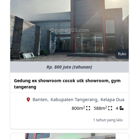
Ruko
Rp. 800 juta (tahunan)
Gedung ex showroom cocok utk showroom, gym
tangerang
Banten,
Kabupaten Tangerang,
Kelapa Dua
2
2
800m
588m
4
1 tahun yang lalu