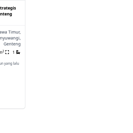
trategis
enteng
awa Timur,
nyuwangi,
Genteng
2
m
1
un yang lalu