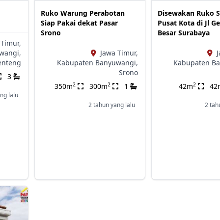
Ruko Warung Perabotan
Disewakan Ruko S
Siap Pakai dekat Pasar
Pusat Kota di Jl G
Srono
Besar Surabaya
 Timur,
wangi,
Jawa Timur,
J
enteng
Kabupaten Banyuwangi,
Kabupaten Ba
Srono
3
2
2
2
350m
300m
1
42m
42
ng lalu
2 tahun yang lalu
2 tah