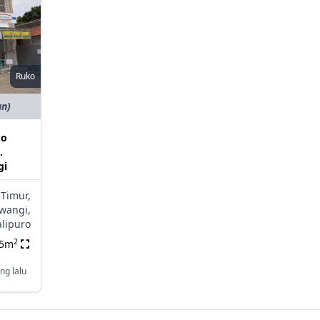
Ruko
an)
ko
.
gi
 Timur,
wangi,
alipuro
2
15m
ng lalu