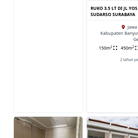
RUKO 3.5 LT DI JL YOS
SUDARSO SURABAYA
Jawa
Kabupaten Banyu
G
2
2
150m
450m
2 tahun ya