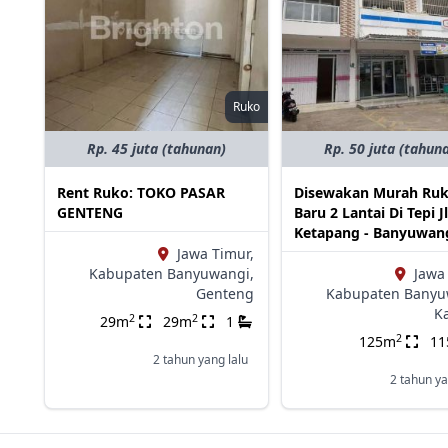
Ruko
Rp. 45 juta (tahunan)
Rp. 50 juta (tahun
Rent Ruko: TOKO PASAR
Disewakan Murah Ru
GENTENG
Baru 2 Lantai Di Tepi Jl
Ketapang - Banyuwan
Jawa Timur,
Kabupaten Banyuwangi,
Jawa
Genteng
Kabupaten Banyu
K
2
2
29m
29m
1
2
125m
1
2 tahun yang lalu
2 tahun ya