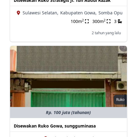
Disewakan Ruko Strategis Jl. Tun Abdul Razak
Sulawesi Selatan,
Kabupaten Gowa,
Somba Opu
2
2
100m
300m
3
2 tahun yang lalu
Ruko
Rp. 100 juta (tahunan)
Disewakan Ruko Gowa, sungguminasa