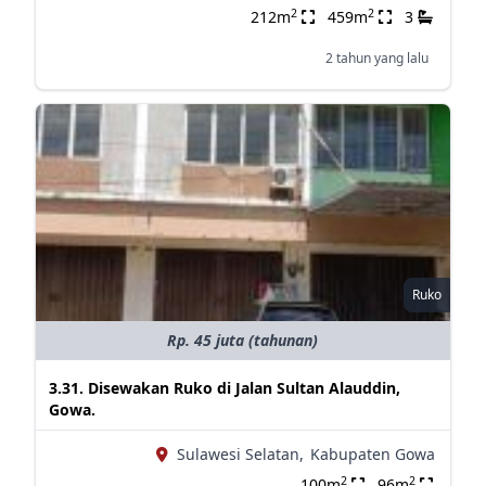
2
2
212m
459m
3
2 tahun yang lalu
Ruko
Rp. 45 juta (tahunan)
3.31. Disewakan Ruko di Jalan Sultan Alauddin,
Gowa.
Sulawesi Selatan,
Kabupaten Gowa
2
2
100m
96m