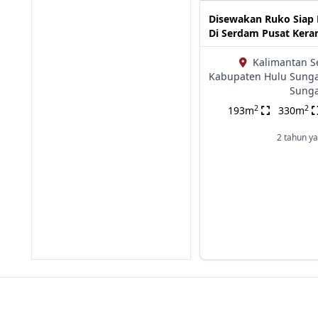
Disewakan Ruko Siap 
Di Serdam Pusat Kera
Kalimantan S
Kabupaten Hulu Sungai
Sunga
2
2
193m
330m
2 tahun ya