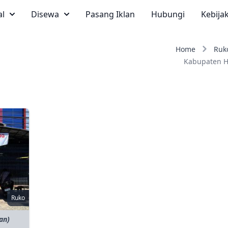
al
Disewa
Pasang Iklan
Hubungi
Kebija
Home
Ruk
Kabupaten H
Ruko
an)