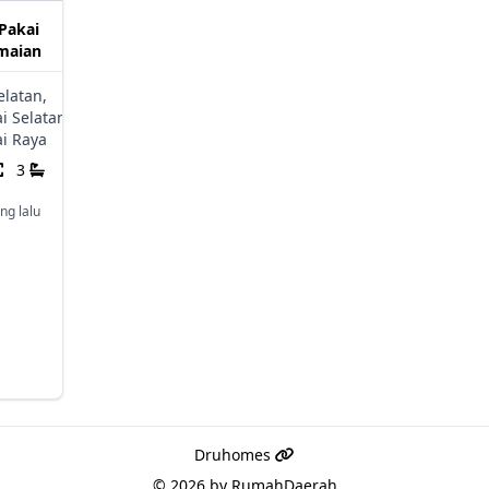
Pakai
maian
elatan,
 Selatan,
i Raya
3
ng lalu
Druhomes
© 2026 by
RumahDaerah