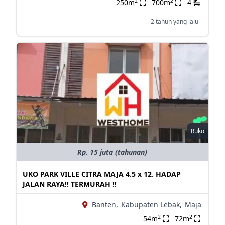
2
2
250m
700m
4
2 tahun yang lalu
Ruko
Rp. 15 juta (tahunan)
UKO PARK VILLE CITRA MAJA 4.5 x 12. HADAP
JALAN RAYA!! TERMURAH !!
Banten,
Kabupaten Lebak,
Maja
2
2
54m
72m