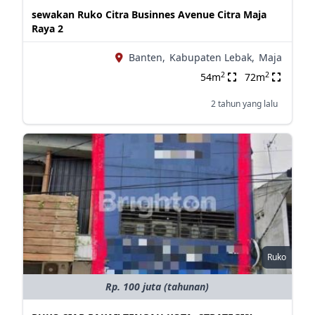
sewakan Ruko Citra Businnes Avenue Citra Maja
Raya 2
Banten,
Kabupaten Lebak,
Maja
2
2
54m
72m
2 tahun yang lalu
Ruko
Rp. 100 juta (tahunan)