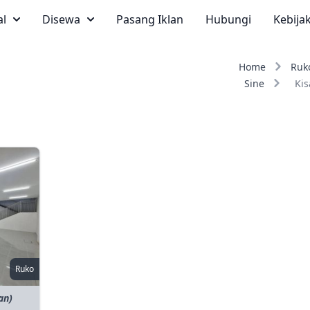
al
Disewa
Pasang Iklan
Hubungi
Kebija
Home
Ruk
Sine
Kis
Ruko
an)