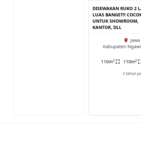
DISEWAKAN RUKO 2 L
LUAS BANGET!! COCO
UNTUK SHOWROOM,
KANTOR, DLL
Jawa
Kabupaten Ngawi
2
2
110m
110m
2 tahun ya