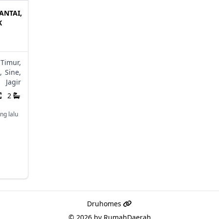
ANTAI,
K
 Timur,
,
Sine,
Jagir
2
ng lalu
Druhomes
© 2026 by
RumahDaerah