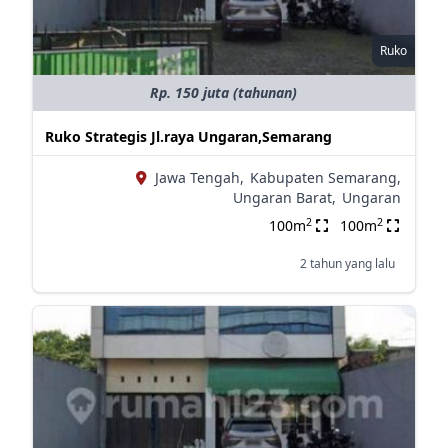
Ruko
Rp. 150 juta (tahunan)
Ruko Strategis Jl.raya Ungaran,Semarang
Jawa Tengah,
Kabupaten Semarang,
Ungaran Barat,
Ungaran
2
2
100m
100m
2 tahun yang lalu