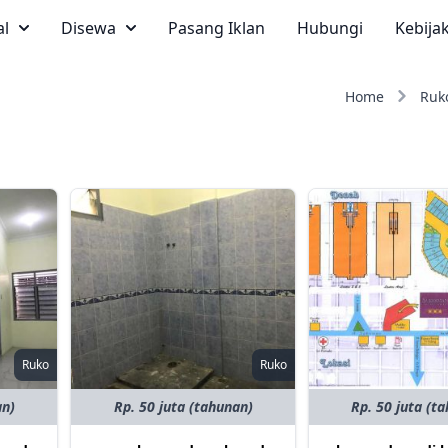
al
Disewa
Pasang Iklan
Hubungi
Kebija
Home
Ruk
Ruko
Ruko
an)
Rp. 50 juta (tahunan)
Rp. 50 juta (t