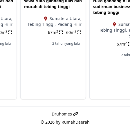
as dan
sewa ruko gandeng luas dan
ruko gandeng di 
i
murah di tebing tinggi
sudirman business
tebing tinggi
Utara,
Sumatera Utara,
g Hilir
Tebing Tinggi,
Padang Hilir
Sumat
Tebing Tinggi,
2
2
2
60m
67m
60m
2
ng lalu
2 tahun yang lalu
67m
2 tah
Druhomes
© 2026 by
RumahDaerah