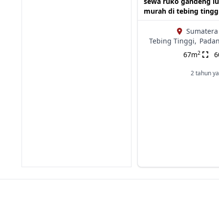
sewa ruko gandeng lu
murah di tebing tingg
Sumatera 
Tebing Tinggi,
Padan
2
67m
2 tahun ya