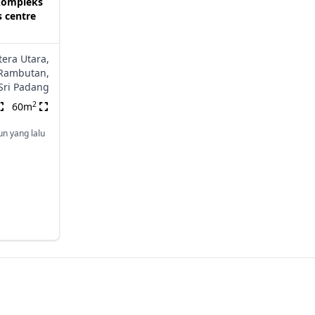
kompleks
 centre
era Utara,
Rambutan,
Sri Padang
2
60m
un yang lalu