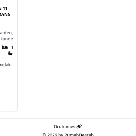
N 11
ERANG
anten,
ikande
1
1
ng lalu
Druhomes
© 2026 by
RumahDaerah