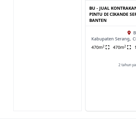
BU - JUAL KONTRAKA
PINTU DI CIKANDE S
BANTEN
B
Kabupaten Serang,
C
2
2
470m
470m
2 tahun ya