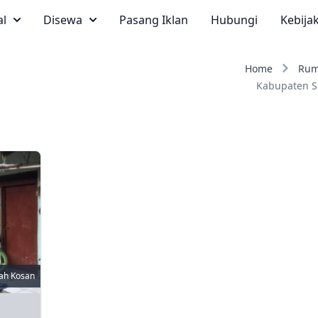
al
Disewa
Pasang Iklan
Hubungi
Kebija
Home
Rum
Kabupaten S
ah Kosan