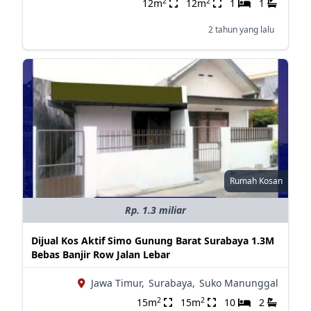
2
2
12m
12m
1
1
2 tahun yang lalu
Rumah Kosan
Rp. 1.3 miliar
Dijual Kos Aktif Simo Gunung Barat Surabaya 1.3M
Bebas Banjir Row Jalan Lebar
Jawa Timur,
Surabaya,
Suko Manunggal
2
2
15m
15m
10
2