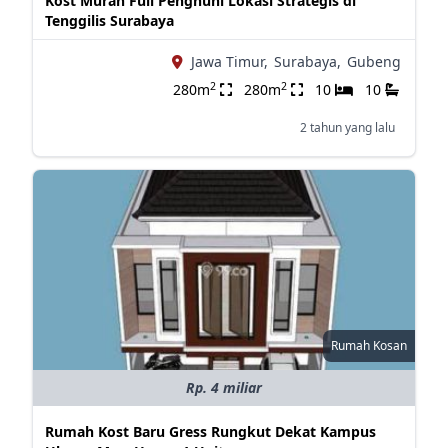
Kost Murah Full Penghuni Lokasi Strategis di
Tenggilis Surabaya
Jawa Timur,
Surabaya,
Gubeng
2
2
280m
280m
10
10
2 tahun yang lalu
Rumah Kosan
Rp. 4 miliar
Rumah Kost Baru Gress Rungkut Dekat Kampus