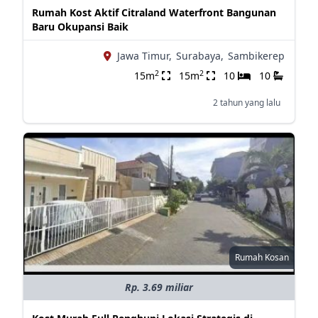
Rumah Kost Aktif Citraland Waterfront Bangunan
Baru Okupansi Baik
Jawa Timur,
Surabaya,
Sambikerep
2
2
15m
15m
10
10
2 tahun yang lalu
Rumah Kosan
Rp. 3.69 miliar