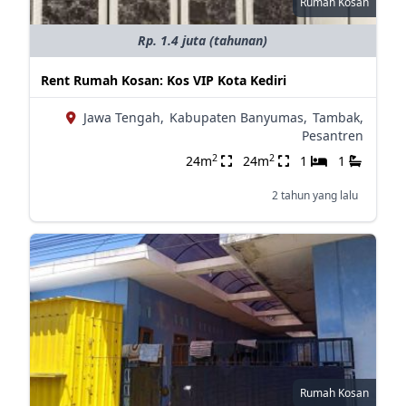
Rumah Kosan
Rp. 1.4 juta (tahunan)
Rent Rumah Kosan: Kos VIP Kota Kediri
Jawa Tengah,
Kabupaten Banyumas,
Tambak,
Pesantren
2
2
24m
24m
1
1
2 tahun yang lalu
Rumah Kosan