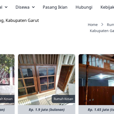
al
Disewa
Pasang Iklan
Hubungi
Kebija
ng, Kabupaten Garut
Home
Rum
Kabupaten Ga
ah Kosan
Rumah Kosan
an)
Rp. 1.9 juta (bulanan)
Rp. 1.65 juta (