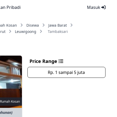
kan Pribadi
Masuk
ah Kosan
Disewa
Jawa Barat
rut
Leuwigoong
Tambaksari
Price Range
Rp. 1 sampai 5 juta
Rumah Kosan
tahunan)