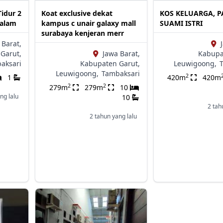
idur 2
Koat exclusive dekat
KOS KELUARGA, P
dalam
kampus c unair galaxy mall
SUAMI ISTRI
surabaya kenjeran merr
 Barat,
Garut,
Jawa Barat,
Kabupa
aksari
Kabupaten Garut,
Leuwigoong,
Leuwigoong,
Tambaksari
2
1
420m
420m
2
2
279m
279m
10
ng lalu
10
2 tah
2 tahun yang lalu