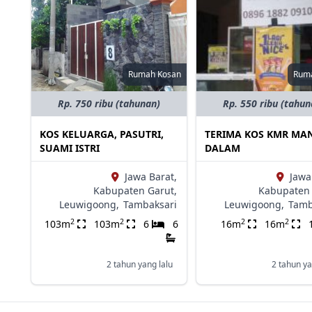
Rumah Kosan
Rum
Rp. 750 ribu (tahunan)
Rp. 550 ribu (tahun
KOS KELUARGA, PASUTRI,
TERIMA KOS KMR MA
SUAMI ISTRI
DALAM
Jawa Barat,
Jawa
Kabupaten Garut,
Kabupaten 
Leuwigoong,
Tambaksari
Leuwigoong,
Tamb
2
2
2
2
103m
103m
6
6
16m
16m
2 tahun yang lalu
2 tahun ya