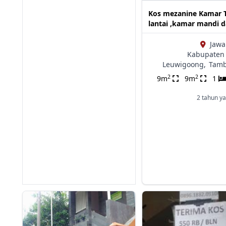
Kos mezanine Kamar T
lantai ,kamar mandi 
Jawa
Kabupaten 
Leuwigoong,
Tamb
2
2
9m
9m
1
2 tahun ya