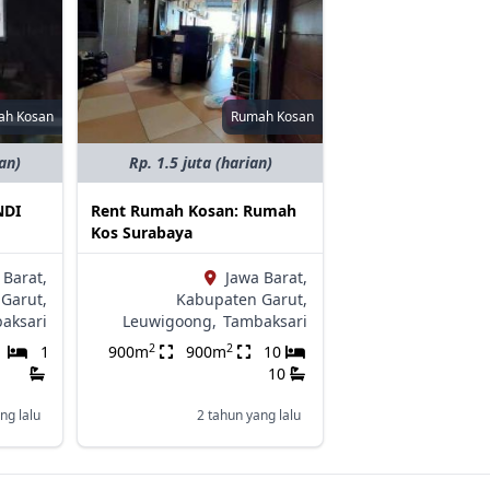
ah Kosan
Rumah Kosan
an)
Rp. 1.5 juta (harian)
NDI
Rent Rumah Kosan: Rumah
Kos Surabaya
 Barat,
Jawa Barat,
Garut,
Kabupaten Garut,
aksari
Leuwigoong,
Tambaksari
2
2
1
1
900m
900m
10
10
ng lalu
2 tahun yang lalu