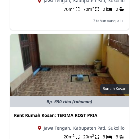
Jawa Tengah,
Kabupaten Pati,
Sukolilo
2
2
70m
70m
2
2
2 tahun yang lalu
Rumah Kosan
Rp. 650 ribu (tahunan)
Rent Rumah Kosan: TERIMA KOST PRIA
Jawa Tengah,
Kabupaten Pati,
Sukolilo
2
2
20m
20m
3
3