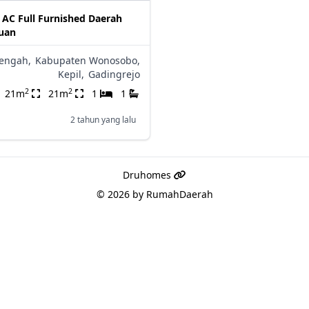
AC Full Furnished Daerah
ruan
Tengah,
Kabupaten Wonosobo,
Kepil,
Gadingrejo
2
2
21m
21m
1
1
2 tahun yang lalu
Druhomes
© 2026 by
RumahDaerah