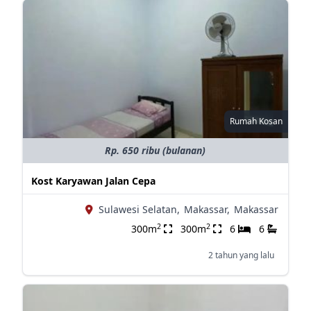
Rumah Kosan
Rp. 650 ribu (bulanan)
Kost Karyawan Jalan Cepa
Sulawesi Selatan,
Makassar,
Makassar
2
2
300m
300m
6
6
2 tahun yang lalu