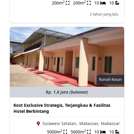
2
2
200m
200m
10
10
2 tahun yang lalu
Rumah Kosan
Rp. 1.8 juta (bulanan)
Kost Exclusive Strategis, Terjangkau & Fasilitas
Hotel Berbintang
Sulawesi Selatan,
Makassar,
Makassar
2
2
5000m
5000m
10
10