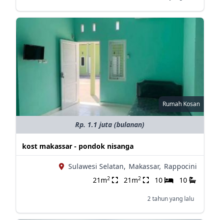
Rumah Kosan
Rp. 1.1 juta (bulanan)
kost makassar - pondok nisanga
Sulawesi Selatan,
Makassar,
Rappocini
2
2
21m
21m
10
10
2 tahun yang lalu