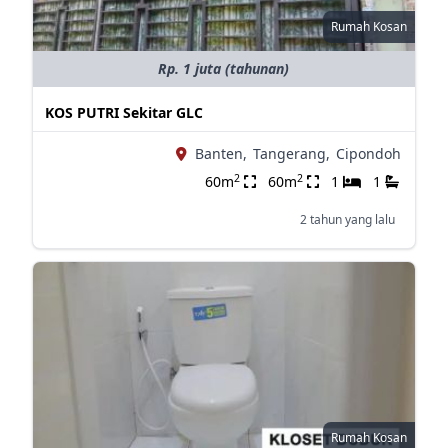
Rumah Kosan
Rp. 1 juta (tahunan)
KOS PUTRI Sekitar GLC
Banten,
Tangerang,
Cipondoh
2
2
60m
60m
1
1
2 tahun yang lalu
Rumah Kosan