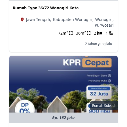
Rumah Type 36/72 Wonogiri Kota
Jawa Tengah,
Kabupaten Wonogiri,
Wonogiri,
Purwosari
2
2
72m
36m
2
1
2 tahun yang lalu
Rumah Subsidi
Rp. 162 juta