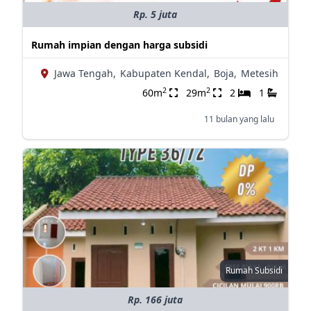
Rp. 5 juta
Rumah impian dengan harga subsidi
Jawa Tengah,
Kabupaten Kendal,
Boja,
Metesih
2
2
60m
29m
2
1
11 bulan yang lalu
Rumah Subsidi
Rp. 166 juta