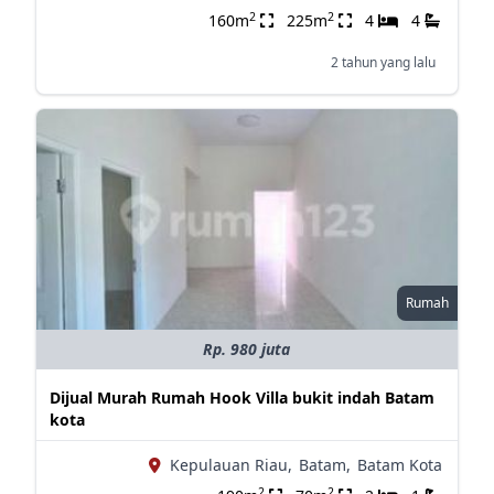
2
2
160m
225m
4
4
2 tahun yang lalu
Rumah
Rp. 980 juta
Dijual Murah Rumah Hook Villa bukit indah Batam
kota
Kepulauan Riau,
Batam,
Batam Kota
2
2