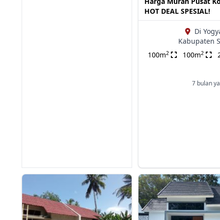
Harga Murah Pusat K
HOT DEAL SPESIAL!
Di Yogy
Kabupaten 
2
2
100m
100m
7 bulan ya