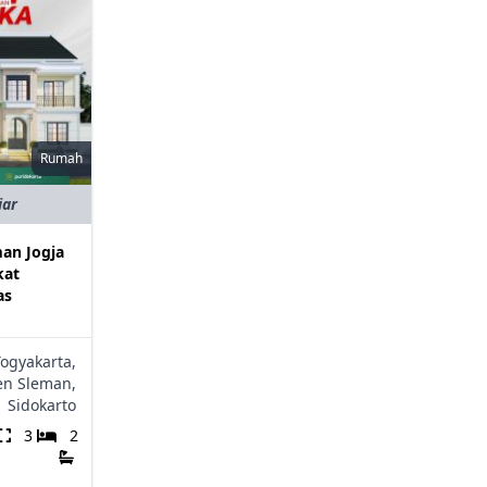
Rumah
iar
an Jogja
kat
as
Yogyakarta,
en Sleman,
,
Sidokarto
3
2