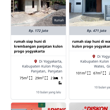
Rumah
Rp. 172 juta
Rp. 471 juta
rumah siap huni di
rumah siap huni di wa
krembangan panjatan kulon
kulon progo yogyakar
progo yogyakarta
Di Yogy
Di Yogyakarta,
Kabupaten Kulon 
Kabupaten Kulon Progo,
Wates,
Gi
Panjatan,
Panjatan
2
2
101m
67m
2
2
75m
29m
2
1
10 bulan ya
10 bulan yang lalu