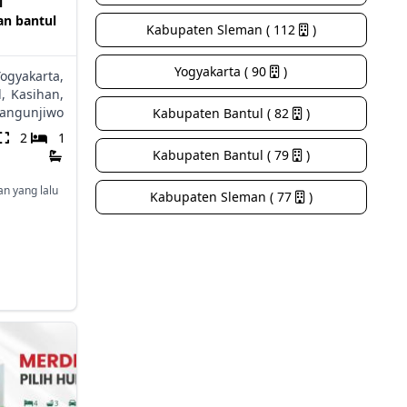
i
an bantul
Kabupaten Sleman ( 112
)
Yogyakarta ( 90
)
Yogyakarta,
,
Kasihan,
angunjiwo
Kabupaten Bantul ( 82
)
2
1
Kabupaten Bantul ( 79
)
an yang lalu
Kabupaten Sleman ( 77
)