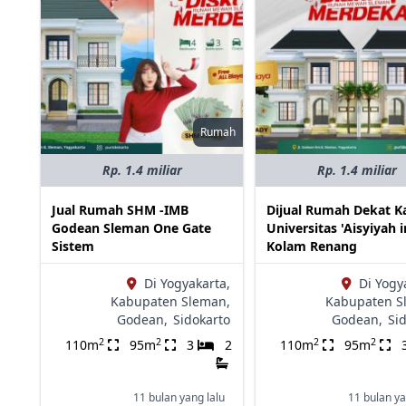
Rumah
Rp. 1.4 miliar
Rp. 1.4 miliar
Jual Rumah SHM -IMB
Dijual Rumah Dekat 
Godean Sleman One Gate
Universitas 'Aisyiyah 
Sistem
Kolam Renang
Di Yogyakarta,
Di Yogy
Kabupaten Sleman,
Kabupaten S
Godean,
Sidokarto
Godean,
Si
2
2
2
2
110m
95m
3
2
110m
95m
11 bulan yang lalu
11 bulan ya