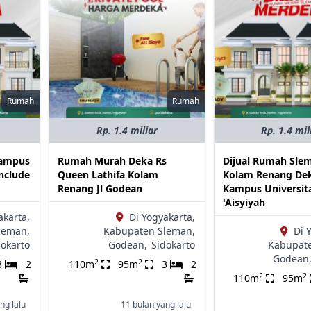
Rumah
Rumah
Rp. 1.4 miliar
Rp. 1.4 mil
Kampus
Rumah Murah Deka Rs
Dijual Rumah Slem
include
Queen Lathifa Kolam
Kolam Renang De
Renang Jl Godean
Kampus Universit
'Aisyiyah
akarta,
Di Yogyakarta,
leman,
Kabupaten Sleman,
Di 
dokarto
Godean,
Sidokarto
Kabupat
Godean
2
2
3
2
110m
95m
3
2
2
2
110m
95m
ng lalu
11 bulan yang lalu