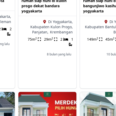
ota
rumah siap huni di kulon
rumah siap huni d
progo dekat bandara
bangunjiwo kasih
yogyakarta
yogyakarta
akarta,
Sleman
Di Yogyakarta,
Di 
Kabupaten Kulon Progo,
Kabupaten Bantul
2
2
Panjatan,
Krembangan
B
2
2
2
2
75m
29m
2
1
149m
45m
ng lalu
8 bulan yang lalu
10 bul