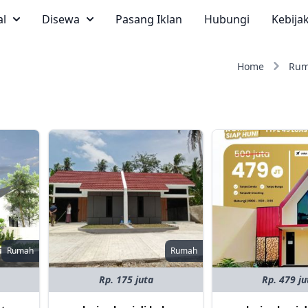
al
Disewa
Pasang Iklan
Hubungi
Kebija
Home
Ru
Rumah
Rumah
Rp. 175 juta
Rp. 479 ju