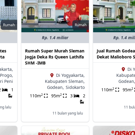
Rumah
Rumah
Rp. 1.4 miliar
Rp. 1.4 mil
tes
Rumah Super Murah Sleman
Jual Rumah Gode
ta
Jogja Deka Rs Queen Lathifa
Dekat Malioboro 
SHM -IMB
akarta,
Di 
Progo,
Di Yogyakarta,
Kabupat
ri Peni
Kabupaten Sleman,
Godean
Godean,
Sidokarto
2
2
2
1
110m
95m
2
2
110m
95m
3
2
ng lalu
11 bul
11 bulan yang lalu