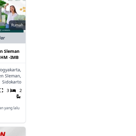
Rumah
iar
an Sleman
SHM -IMB
Yogyakarta,
en Sleman,
,
Sidokarto
3
2
an yang lalu